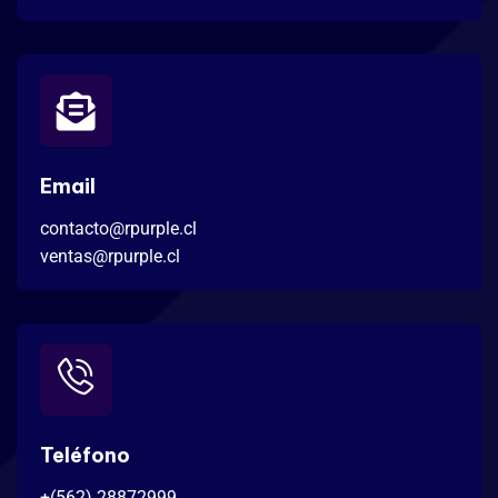
Email
contacto@rpurple.cl
ventas@rpurple.cl
Teléfono
+(562) 28872999