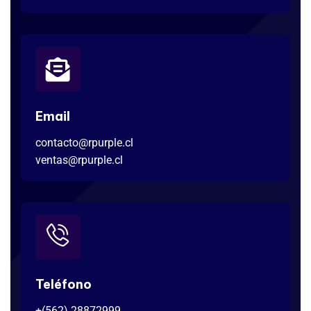
Email
contacto@rpurple.cl
ventas@rpurple.cl
Teléfono
+(562) 28872999