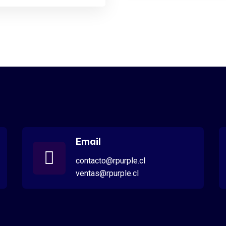
Email
contacto@rpurple.cl
ventas@rpurple.cl